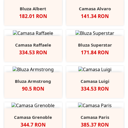
Bluza Albert
Camasa Alvaro
Pret
Pret
182.01 RON
141.34 RON
Camasa Raffaele
Bluza Superstar
Pret
Pret
334.53 RON
171.84 RON
Bluza Armstrong
Camasa Luigi
Pret
Pret
90.5 RON
334.53 RON
Camasa Grenoble
Camasa Paris
Pret
Pret
344.7 RON
385.37 RON