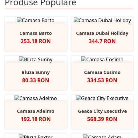
Produse Populare
Camasa Barto
Camasa Dubai Holiday
Pret
Pret
253.18 RON
344.7 RON
Bluza Sunny
Camasa Cosimo
Pret
Pret
80.33 RON
334.53 RON
Camasa Adelmo
Geaca City Executive
Pret
Pret
192.18 RON
568.39 RON