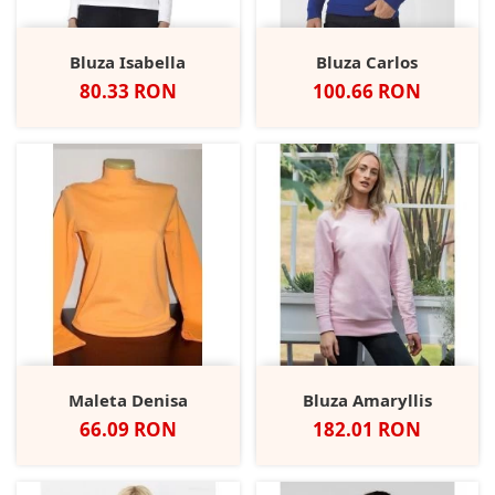
Bluza Isabella
Bluza Carlos
Pret
Pret
80.33 RON
100.66 RON
Maleta Denisa
Bluza Amaryllis
Pret
Pret
66.09 RON
182.01 RON