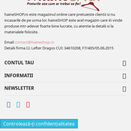
haineSHOP.ro este magazinul online care pretuieste clientii si nu
incasarile de pe urma lor. haineSHOP este acel magazin care iti vinde
produse intr-adevar foarte bine lucrate, cu atentie la detalii si la
materialele folosite.
Email
contact@haineshop.ro
Detalii firma I.I. Lefter Dragos CUI: 34610208, F7/405/05.06.2015
CONTUL TAU

INFORMATII

NEWSLETTER

Controlează-ți confidențialitatea