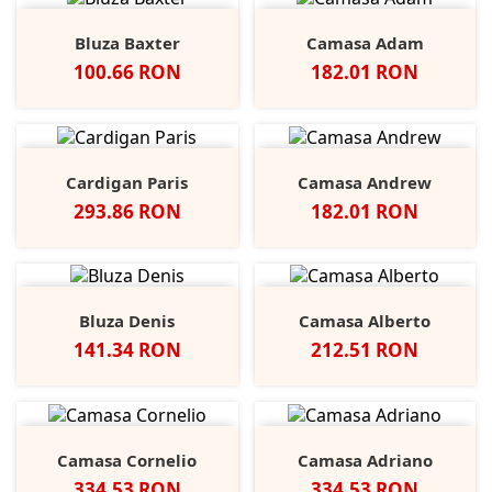
Bluza Baxter
Camasa Adam
Pret
Pret
100.66 RON
182.01 RON
Cardigan Paris
Camasa Andrew
Pret
Pret
293.86 RON
182.01 RON
Bluza Denis
Camasa Alberto
Pret
Pret
141.34 RON
212.51 RON
Camasa Cornelio
Camasa Adriano
Pret
Pret
334.53 RON
334.53 RON