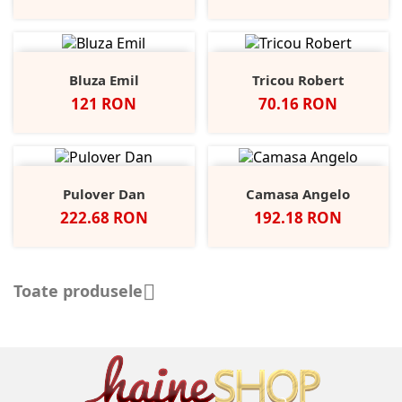
Bluza Emil
Tricou Robert
Pret
Pret
121 RON
70.16 RON
Pulover Dan
Camasa Angelo
Pret
Pret
222.68 RON
192.18 RON
Toate produsele
