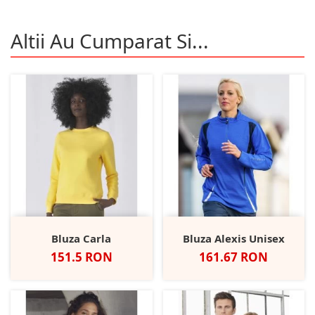
Altii Au Cumparat Si...
Bluza Carla
Bluza Alexis Unisex
Pret
Pret
151.5 RON
161.67 RON