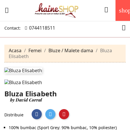


sho

0744118511
Contact:
Acasa
Femei
Bluze / Malete dama
Bluza
Elisabeth
Bluza Elisabeth
by David Corral
Distribuie
100% bumbac (Sport Grey: 90% bumbac, 10% poliester)