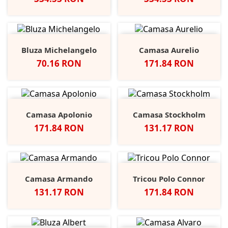
Bluza Michelangelo
Camasa Aurelio
Pret
Pret
70.16 RON
171.84 RON
Camasa Apolonio
Camasa Stockholm
Pret
Pret
171.84 RON
131.17 RON
Camasa Armando
Tricou Polo Connor
Pret
Pret
131.17 RON
171.84 RON