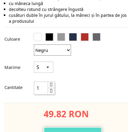
cu mâneca lungă
decolteu rotund cu strângere îngustă
cusături duble în jurul gâtului, la mâneci şi în partea de jos
a produsului
Alb
Sport
Navy
Red
Charcoal
Negru
Culoare
Grey
Marime
Cantitate
49.82 RON